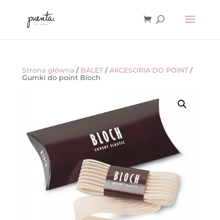
Strona główna
/
BALET
/
AKCESORIA DO POINT
/
Gumki do point Bloch