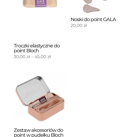
Noski do point GALA
20,00
zł
Troczki elastyczne do
point Bloch
Zakres
30,00
zł
–
45,00
zł
cen:
od
30,00 zł
do
45,00 zł
Zestaw akcesoriów do
point w pudełku Bloch