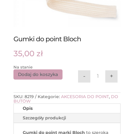
Gumki do point Bloch
35,00
zł
Na stanie
Dodaj do koszyka
-
+
ilość Gumki do p
SKU:
8219
Kategorie:
AKCESORIA DO POINT
,
DO
BUTÓW
Opis
Szczegóły produkcji
Gumki do point marki Bloch
to szeroka