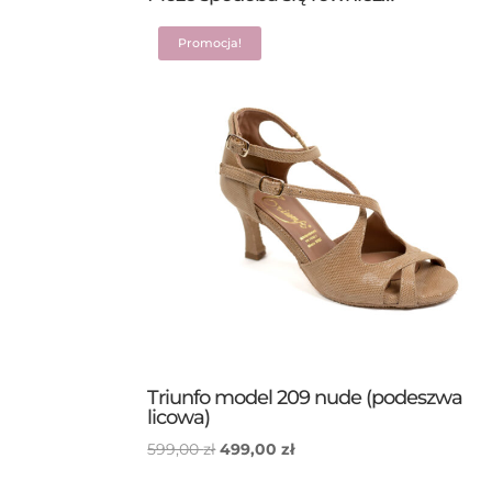
Promocja!
Triunfo model 209 nude (podeszwa
licowa)
Pierwotna
Aktualna
599,00
zł
499,00
zł
cena
cena