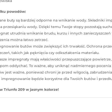
dowiska
ilku powodów:
ne buty są bardziej odporne na wnikanie wody. Składniki im
a przesiąkaniu wody. Dzięki temu Twoje stopy pozostają such
nat utrudnia wnikanie brudu, kurzu i innych zanieczyszczeń w
dzenia można łatwo zetrzeć.
gnowanie butów może zwiększyć ich trwałość. Ochrona przed
czeń, takich jak pęknięcia czy odkształcenia materiału.
ze impregnaty mają właściwości przepuszczające powietrze, c
topom oddychać. To ważne, aby uniknąć nadmiernego pocenia 
est ważne, ponieważ chroni je przed wilgocią, zabrudzeniam
 impregnowanie będzie korzystne dla Twoich butów i przedłu
 Triunfo 209 w jasnym kolorze!