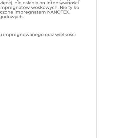
ięcej, nie osłabia on intensywności
h impregnatów woskowych. Nie tylko
pieczone impregnatem NANOTEX.
ogodowych.
ału impregnowanego oraz wielkości