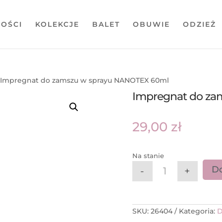
OŚCI
KOLEKCJE
BALET
OBUWIE
ODZIEŻ
 Impregnat do zamszu w sprayu NANOTEX 60ml
Impregnat do za
29,00
zł
Na stanie
Do
-
+
ilość Impregna
SKU:
26404
Kategoria: