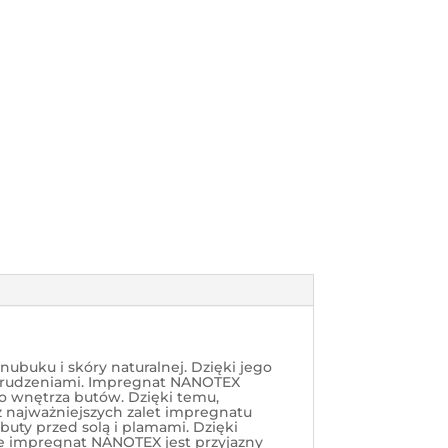
ubuku i skóry naturalnej. Dzięki jego
abrudzeniami. Impregnat NANOTEX
do wnętrza butów. Dzięki temu,
z najważniejszych zalet impregnatu
uty przed solą i plamami. Dzięki
że impregnat NANOTEX jest przyjazny