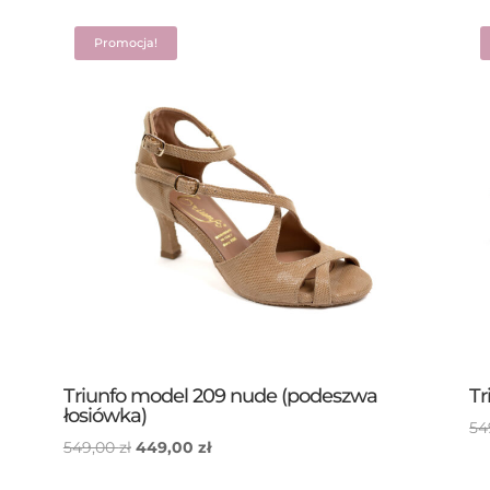
Promocja!
Triunfo model 209 nude (podeszwa
Tr
łosiówka)
54
Pierwotna
Aktualna
549,00
zł
449,00
zł
cena
cena