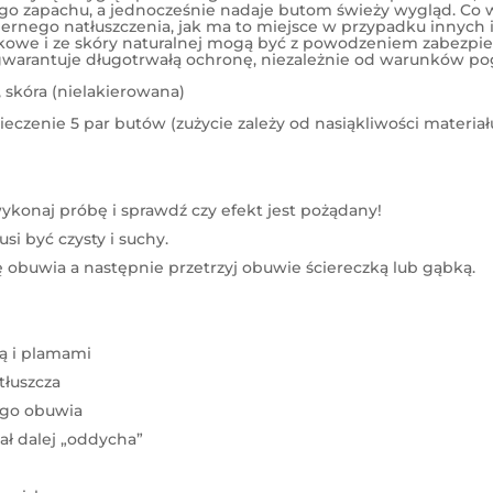
ego zapachu, a jednocześnie nadaje butom świeży wygląd. Co w
ernego natłuszczenia, jak ma to miejsce w przypadku innyc
ukowe i ze skóry naturalnej mogą być z powodzeniem zabez
gwarantuje długotrwałą ochronę, niezależnie od warunków p
 skóra (nielakierowana)
ieczenie 5 par butów (zużycie zależy od nasiąkliwości materi
ykonaj próbę i sprawdź czy efekt jest pożądany!
i być czysty i suchy.
obuwia a następnie przetrzyj obuwie ściereczką lub gąbką.
ą i plamami
tłuszcza
go obuwia
ał dalej „oddycha”