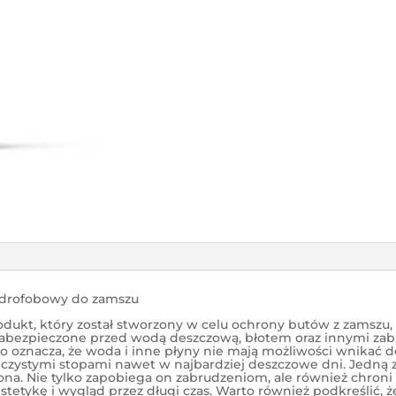
drofobowy do zamszu
ukt, który został stworzony w celu ochrony butów z zamszu, n
 zabezpieczone przed wodą deszczową, błotem oraz innymi z
o oznacza, że woda i inne płyny nie mają możliwości wnikać 
 czystymi stopami nawet w najbardziej deszczowe dni. Jedną 
. Nie tylko zapobiega on zabrudzeniom, ale również chroni b
tetykę i wygląd przez długi czas. Warto również podkreślić, 