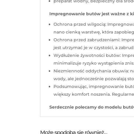
preparat wodny, bezpieczny dla śro
Impregnowanie butów jest ważne z k
Ochrona przed wilgocią: Impregnowa
nano cienką warstwę, która zapobieg
Ochrona przed zabrudzeniami: Impreg
jest utrzymać je w czystości, a zabru
Wydłużenie żywotności butów: Impre
minimalizuje ryzyko wystąpienia znisz
Niezmienność oddychania obuwia: nas
wody, ale jednocześnie pozwalają s
Podsumowując, impregnowanie butów j
większy komfort noszenia. Regularne
Serdecznie polecamy do modelu butów
Może spodoba się również…