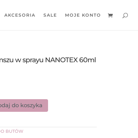
AKCESORIA
SALE
MOJE KONTO
mszu w sprayu NANOTEX 60ml
daj do koszyka
t do zamszu w sprayu NANOTEX 60ml
DO BUTÓW