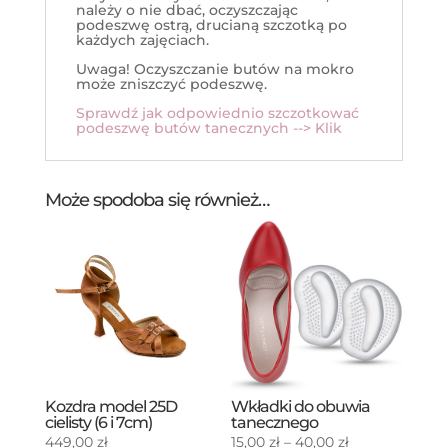
należy o nie dbać, oczyszczając
podeszwę ostrą, drucianą szczotką po
każdych zajęciach.
Uwaga! Oczyszczanie butów na mokro
może zniszczyć podeszwę.
Sprawdź jak odpowiednio szczotkować
podeszwę butów tanecznych --> Klik
Może spodoba się również…
Kozdra model 25D
Wkładki do obuwia
cielisty (6 i 7cm)
tanecznego
Zakres
449,00
zł
15,00
zł
–
40,00
zł