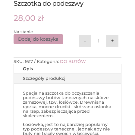
Szczotka do podeszwy
28,00
zł
Na stanie
Dodaj do koszyka
-
+
ilość Szczotka 
SKU:
1617
Kategoria:
DO BUTÓW
Opis
Szczegóły produkcji
Specjalna szczotka do oczyszczania
podeszwy butów tanecznych na skórze
zamszowej, tzw. łosiówce. Drewniana
rączka, mocne druciki i skórzana osłonka
na rzep, zabezpieczająca przed
skaleczeniem.
Łosiówka, jest to najbardziej popularny
typ podeszwy tanecznej, jednak aby nie
buty nie traciły swoich właściwości,