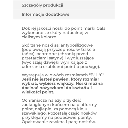
Szczegóły produkcji
Informacje dodatkowe
Dobrej jakości noski do point marki Gala
wykonane ze skóry naturalnej w
cielistym kolorze.
Skórzane noski są: antypoślizgowe
(poprawiają przyczepność w trakcie
tańca), ochronne (chronią przed
przetarciami satyny) i wygłuszające
(wyciszają dźwięki wynikające z
uderzania czubkami point o podłogę).
Występują w dwóch rozmiarach "B" i "C".
Jeśli nie jesteś pewien, który rozmiar
wybrać, wybierz większy. Noski można
docinać nożyczkami do kształtu i
wielkości point.
Ochraniacze należy przykleić
zaokrąglonym końcem na platformy
point, najlepiej za pomocą kleju
szewskiego. Pozostałą część nosków
przyklejamy na podeszwie pointy.
Opakowanie zawiera 1 parę nosków.