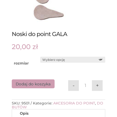
Noski do point GALA
20,00
zł
rozmiar
Dodaj do koszyka
-
+
ilość Noski do p
SKU:
9501
Kategorie:
AKCESORIA DO POINT
,
DO
BUTÓW
Opis