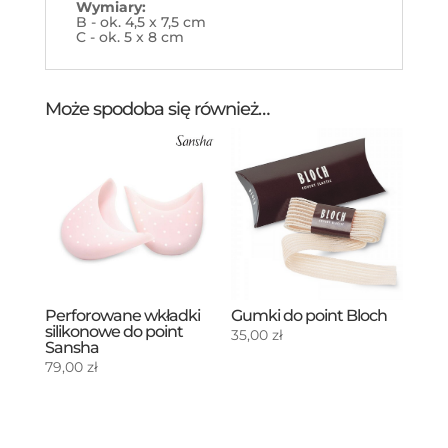
Wymiary:
B - ok. 4,5 x 7,5 cm
C - ok. 5 x 8 cm
Może spodoba się również…
Gumki do point Bloch
Perforowane wkładki
silikonowe do point
35,00
zł
Sansha
79,00
zł