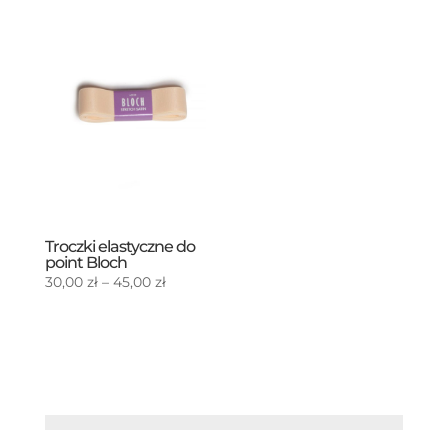
Troczki elastyczne do
point Bloch
Zakres
30,00
zł
–
45,00
zł
cen:
od
30,00 zł
do
45,00 zł