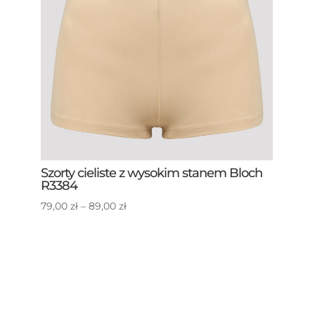
Szorty cieliste z wysokim stanem Bloch
R3384
Zakres
79,00
zł
–
89,00
zł
cen:
od
79,00 zł
do
89,00 zł