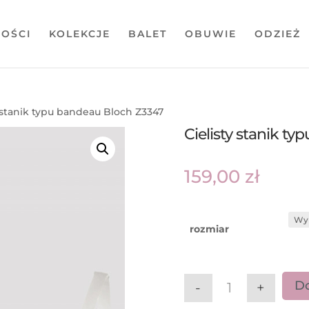
OŚCI
KOLEKCJE
BALET
OBUWIE
ODZIEŻ
y stanik typu bandeau Bloch Z3347
Cielisty stanik t
159,00
zł
rozmiar
Do
-
+
ilość Cielisty s