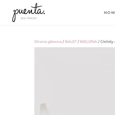
NOW
Strona główna
/
BALET
/
BIELIZNA
/ Cielist