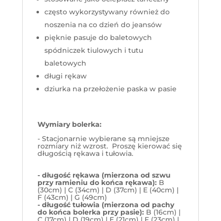
często wykorzystywany również do
noszenia na co dzień do jeansów
pięknie pasuje do baletowych
spódniczek tiulowych i tutu
baletowych
długi rękaw
dziurka na przełożenie paska w pasie
Wymiary bolerka:
- Stacjonarnie wybierane są mniejsze
rozmiary niż wzrost. Proszę kierować się
długością rękawa i tułowia.
- długość rękawa (mierzona od szwu
przy ramieniu do końca rękawa):
B
(30cm) | C (34cm) | D (37cm) | E (40cm) |
F (43cm) | G (49cm)
- długość tułowia (mierzona od pachy
do końca bolerka przy pasie):
B (16cm) |
C (17cm) | D (19cm) | E (21cm) | F (23cm) |