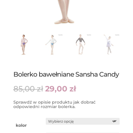
Bolerko bawełniane Sansha Candy
Pierwotna
Aktualna
85,00
zł
29,00
zł
cena
cena
wynosiła:
wynosi:
85,00 zł.
29,00 zł.
Sprawdź w opisie produktu jak dobrać
odpowiedni rozmiar bolerka.
kolor