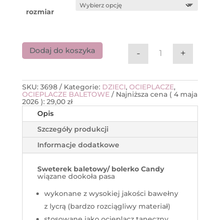
rozmiar
Dodaj do koszyka
-
+
ilość Bolerko b
SKU:
3698
Kategorie:
DZIECI
,
OCIEPLACZE
,
OCIEPLACZE BALETOWE
Najniższa cena (
4 maja
2026
):
29,00
zł
Opis
Szczegóły produkcji
Informacje dodatkowe
Sweterek baletowy/ bolerko Candy
wiązane dookoła pasa
wykonane z wysokiej jakości bawełny
z lycrą (bardzo rozciągliwy materiał)
stosowane jako ocieplacz taneczny