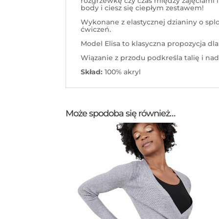
rozgrzewkę czy czas między zajęciami l
body i ciesz się ciepłym zestawem!
Wykonane z elastycznej dzianiny o spl
ćwiczeń.
Model Elisa to klasyczna propozycja dl
Wiązanie z przodu podkreśla talię i na
Skład:
100% akryl
Może spodoba się również…