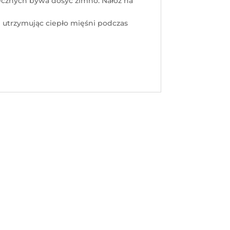
anecznych bywa dosyć zimno. Nałóż na
e utrzymując ciepło mięśni podczas