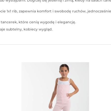
ub występami. Dogrzej się jesienią i zimą, kiedy na salach t
ocie 1x1 rib, zapewnia komfort i swobodę ruchów, jednocześni
a tancerek, które cenią wygodę i elegancję.
daje subtelny, kobiecy wygląd.