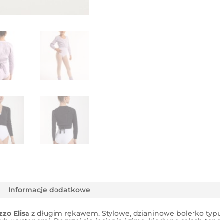
Informacje dodatkowe
zo Elisa
z długim rękawem. Stylowe, dzianinowe bolerko typu 