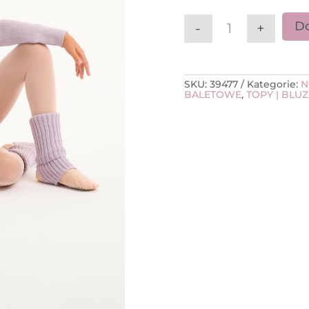
Do
-
+
ilość Sweterek 
SKU:
39477
Kategorie:
N
BALETOWE
,
TOPY | BLUZ