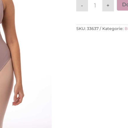
Do
-
+
ilość Body Int
SKU:
33637
Kategorie:
B