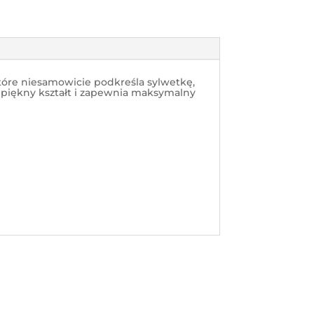
tóre niesamowicie podkreśla sylwetkę,
piękny kształt i z
apewnia
maksymalny