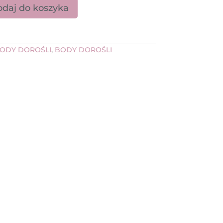
daj do koszyka
ermezzo DAENERYS 31675
ODY DOROŚLI
,
BODY DOROŚLI