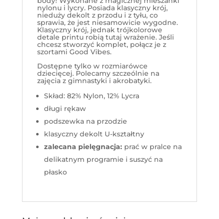
body! Wykonane z magicznej mieszanki
nylonu i lycry. Posiada klasyczny krój,
nieduży dekolt z przodu i z tyłu, co
sprawia, że jest niesamowicie wygodne.
Klasyczny krój, jednak trójkolorowe
detale printu robią tutaj wrażenie. Jeśli
chcesz stworzyć komplet, połącz je z
szortami Good Vibes.
Dostępne tylko w rozmiarówce
dziecięcej. Polecamy szczeólnie na
zajęcia z gimnastyki i akrobatyki.
Skład: 82% Nylon, 12% Lycra
długi rękaw
podszewka na przodzie
klasyczny dekolt U-kształtny
zalecana pielęgnacja:
prać w pralce na
delikatnym programie i suszyć na
płasko