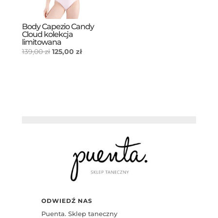
Body Capezio Candy
Cloud kolekcja
limitowana
Pierwotna
Aktualna
139,00
zł
125,00
zł
cena
cena
wynosiła:
wynosi:
139,00 zł.
125,00 zł.
ODWIEDŹ NAS
Puenta. Sklep taneczny