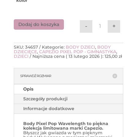
kolor
Dodaj do koszyka
-
+
ilość Body Cape
SKU:
34657
Kategorie:
BODY DZIECI
,
BODY
DZIECIĘCE
,
CAPEZIO PIXEL POP - GIMNASTYKA
,
DZIECI
Najniższa cena (
13 lutego 2026
):
125,00
zł
SPRAWDŹ ROZMIAR
Opis
Szczegóły produkcji
Informacje dodatkowe
Body Pixel Pop Wavelength to piękna
kolekcja limitowana marki Capezio.
Błyszcz jak gwiazda w tym pięknym