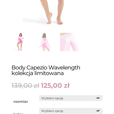
Body Capezio Wavelength
kolekcja limitowana
Pierwotna
Aktualna
139,00
zł
125,00
zł
cena
cena
wynosiła:
wynosi:
139,00 zł.
125,00 zł.
rozmiar