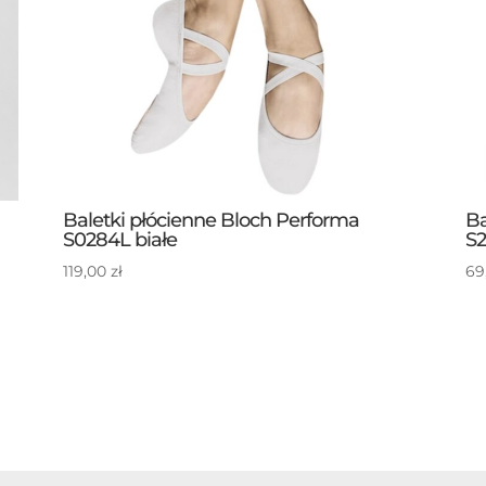
Baletki płócienne Bloch Performa
Ba
S0284L białe
S2
119,00
zł
69