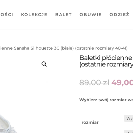
OŚCI
KOLEKCJE
BALET
OBUWIE
ODZIEŻ
cienne Sansha Silhouette 3C (białe) (ostatnie rozmiary 40-41)
Baletki płócienne
(ostatnie rozmiary
Pier
89,00
zł
49,0
cena
wynos
89,00 
Wybierz swój rozmiar w
rozmiar