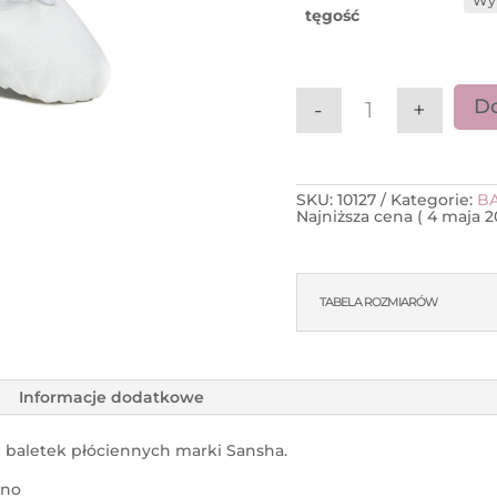
tęgość
Do
-
+
ilość Baletki pł
SKU:
10127
Kategorie:
BA
Najniższa cena (
4 maja 2
TABELA ROZMIARÓW
Informacje dodatkowe
i baletek płóciennych marki Sansha.
tno