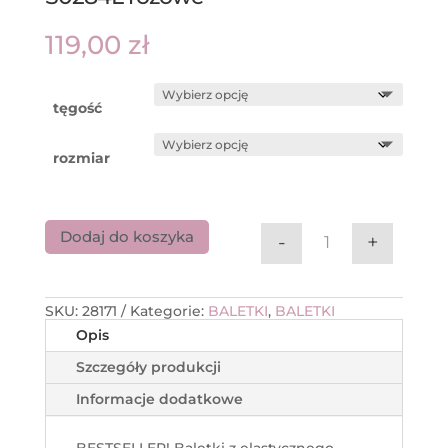
119,00
zł
tęgość
rozmiar
Dodaj do koszyka
-
+
ilość Baletki pł
SKU:
28171
Kategorie:
BALETKI
,
BALETKI
Opis
Szczegóły produkcji
Informacje dodatkowe
BESTSELLER! Baletki z elastycznego