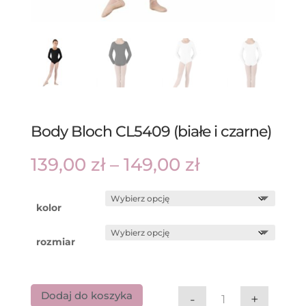
Body Bloch CL5409 (białe i czarne)
Zakres
139,00
zł
–
149,00
zł
cen:
od
139,00 zł
do
kolor
149,00 zł
rozmiar
Dodaj do koszyka
-
+
ilość Body Bloch 