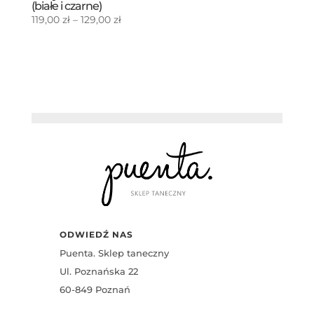
(białe i czarne)
Zakres
119,00
zł
–
129,00
zł
cen:
od
119,00 zł
do
129,00 zł
ODWIEDŹ NAS
Puenta. Sklep taneczny
Ul. Poznańska 22
60-849 Poznań