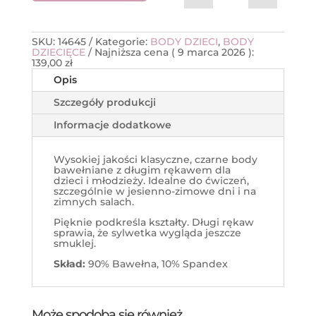
SKU:
14645
Kategorie:
BODY DZIECI
,
BODY
DZIECIĘCE
Najniższa cena (
9 marca 2026
):
139,00
zł
Opis
Szczegóły produkcji
Informacje dodatkowe
Wysokiej jakości klasyczne, czarne body
bawełniane z długim rękawem dla
dzieci i młodzieży. Idealne do ćwiczeń,
szczególnie w jesienno-zimowe dni i na
zimnych salach.
Pięknie podkreśla kształty. Długi rękaw
sprawia, że sylwetka wygląda jeszcze
smuklej.
Skład:
90% Bawełna, 10% Spandex
Może spodoba się również…