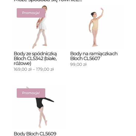
Promocja!
Body ze spódniczką
Body na ramiączkach
Bloch CL5342 (białe,
Bloch CL5607
różowe)
99,00
zł
Zakres
169,00
zł
–
179,00
zł
cen:
od
169,00 zł
Promocja!
do
179,00 zł
Body Bloch CL5609