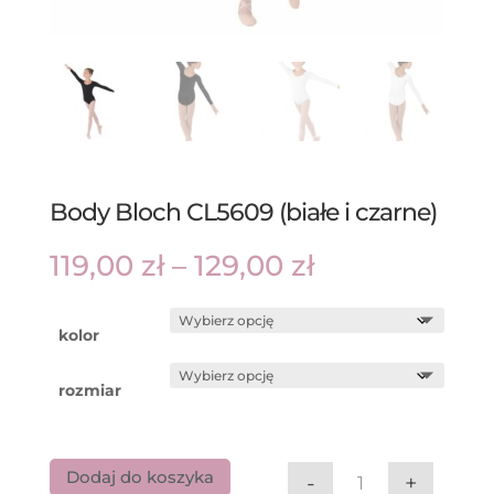
Body Bloch CL5609 (białe i czarne)
Zakres
119,00
zł
–
129,00
zł
cen:
od
119,00 zł
do
kolor
129,00 zł
rozmiar
Dodaj do koszyka
-
+
ilość Body Bloch 