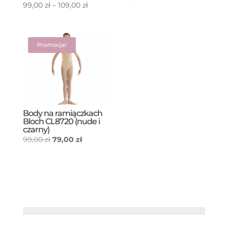
Zakres
99,00
zł
–
109,00
zł
cen:
od
99,00 zł
Promocja!
do
109,00 zł
Body na ramiączkach
Bloch CL8720 (nude i
czarny)
Pierwotna
Aktualna
99,00
zł
79,00
zł
cena
cena
wynosiła:
wynosi:
99,00 zł.
79,00 zł.