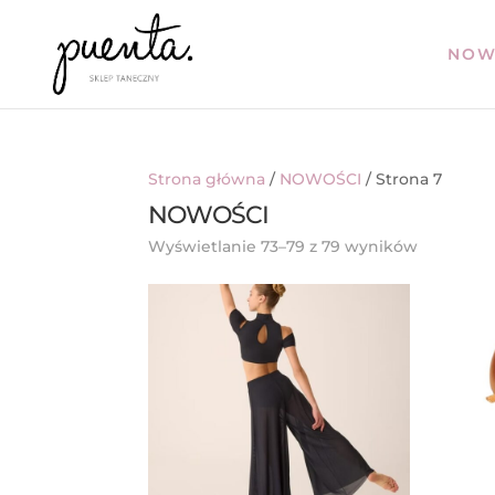
NOW
Strona główna
/
NOWOŚCI
/ Strona 7
NOWOŚCI
Posortow
Wyświetlanie 73–79 z 79 wyników
według
najnowsz