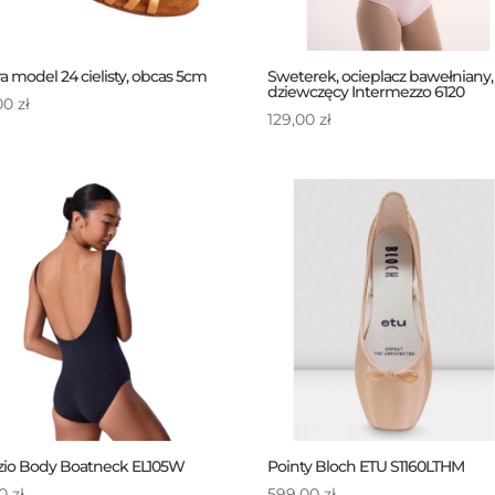
a model 24 cielisty, obcas 5cm
Sweterek, ocieplacz bawełniany,
dziewczęcy Intermezzo 6120
00
zł
129,00
zł
zio Body Boatneck EL105W
Pointy Bloch ETU S1160LTHM
00
zł
599,00
zł