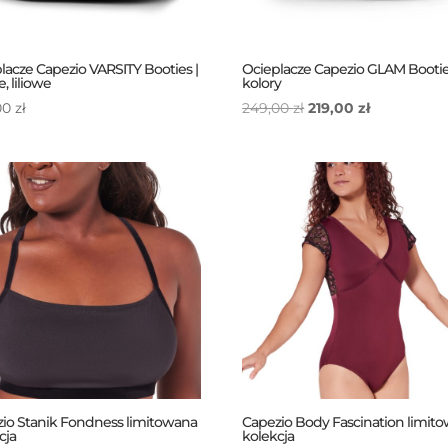
lacze Capezio VARSITY Booties |
Ocieplacze Capezio GLAM Booties
, liliowe
kolory
Pierwotna
Aktualna
00
zł
249,00
zł
219,00
zł
cena
cena
wynosiła:
wynosi:
249,00 zł.
219,00 zł.
io Stanik Fondness limitowana
Capezio Body Fascination limit
cja
kolekcja