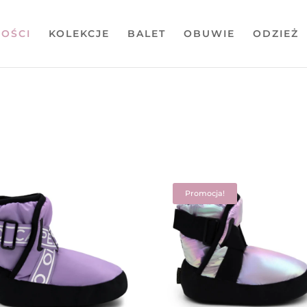
OŚCI
KOLEKCJE
BALET
OBUWIE
ODZIEŻ
wane
zych
Promocja!