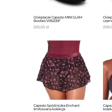
Ocieplacze Capezio MINI GLAM
Ociep
Booties WB200F
czarne
205,00
zł
209,
Capezio Spódniczka Enchant
Capez
limitowana kolekcja
kolek