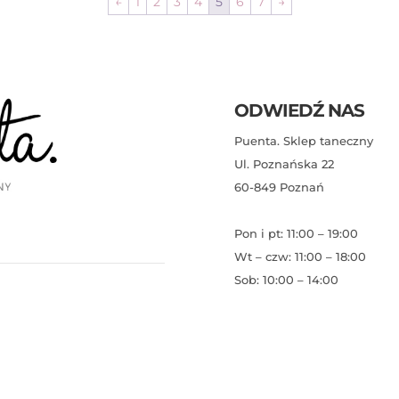
←
1
2
3
4
5
6
7
→
ODWIEDŹ NAS
Puenta. Sklep taneczny
Ul. Poznańska 22
60-849 Poznań
Pon i pt: 11:00 – 19:00
Wt – czw: 11:00 – 18:00
Sob: 10:00 – 14:00