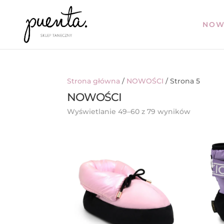
NOW
Strona główna
/
NOWOŚCI
/ Strona 5
NOWOŚCI
Posorto
Wyświetlanie 49–60 z 79 wyników
według
najnows