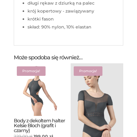
długi rękaw z dziurką na palec
krój kopertowy - zawiązywany
krótki fason
skład: 90% nylon, 10% elastan
Może spodoba się również…
Promocja!
Promocja!
Body z dekoltem halter
Kelsie Bloch (grafit i
czarny)
Pierwotna
Aktualna
229,00
zł
199,00
zł