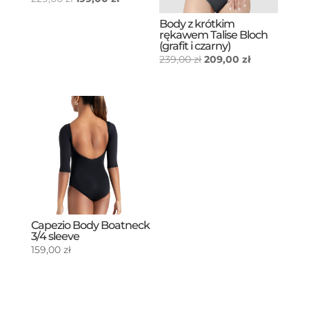
cena
cena
Body z krótkim
wynosiła:
wynosi:
rękawem Talise Bloch
(grafit i czarny)
229,00 zł.
199,00 zł.
Pierwotna
Aktualna
239,00
zł
209,00
zł
cena
cena
wynosiła:
wynosi:
239,00 zł.
209,00 zł.
Capezio Body Boatneck
3/4 sleeve
159,00
zł