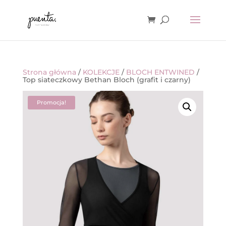
Strona główna
/
KOLEKCJE
/
BLOCH ENTWINED
/
Top siateczkowy Bethan Bloch (grafit i czarny)
Promocja!