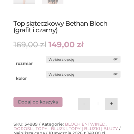
Top siateczkowy Bethan Bloch
(grafit i czarny)
Pierwotna
Aktualna
169,00
zł
149,00
zł
cena
cena
wynosiła:
wynosi:
169,00 zł.
149,00 zł.
rozmiar
kolor
Dodaj do koszyka
-
+
ilość Top siatecz
SKU:
34889
Kategorie:
BLOCH ENTWINED
,
DOROŚLI
,
TOPY | BLUZKI
,
TOPY | BLUZKI | BLUZY
Najniższa cena (
10 stycznia 2026
):
149,00
zł