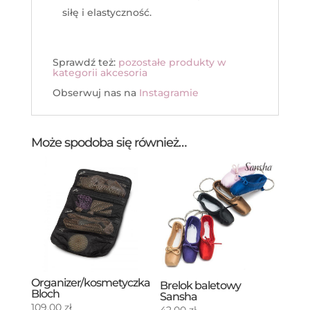
siłę i elastyczność.
Sprawdź też:
pozostałe produkty w
kategorii akcesoria
Obserwuj nas na
Instagramie
Może spodoba się również…
Organizer/kosmetyczka
Brelok baletowy
Bloch
Sansha
109,00
zł