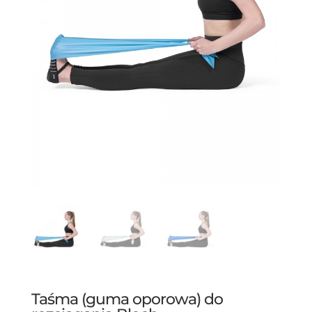
Taśma (guma oporowa) do