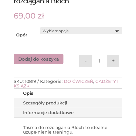
rozciągania Bloch
69,00
zł
Opór
Dodaj do koszyka
-
+
ilość Taśma (gu
SKU:
10819
Kategorie:
DO ĆWICZEŃ
,
GADŻETY I
KSIĄŻKI
Opis
Szczegóły produkcji
Informacje dodatkowe
Taśma do rozciągania Bloch to idealne
uzupełnienie treningu.