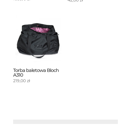
42,00
zł
Torba baletowa Bloch
A310
219,00
zł