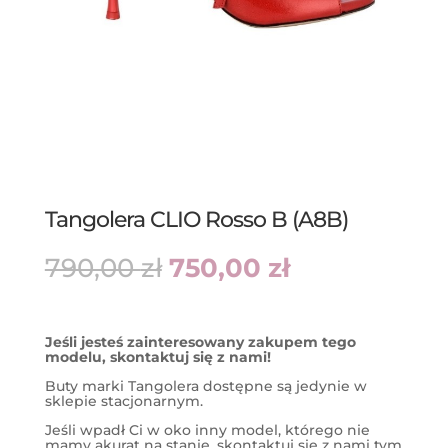
Tangolera CLIO Rosso B (A8B)
Pierwotna
Aktualna
790,00
zł
750,00
zł
cena
cena
wynosiła:
wynosi:
790,00 zł.
750,00 zł.
Jeśli jesteś zainteresowany zakupem tego
modelu, skontaktuj się z nami!
Buty marki Tangolera dostępne są jedynie w
sklepie stacjonarnym.
Jeśli wpadł Ci w oko inny model, którego nie
mamy akurat na stanie, skontaktuj się z nami tym