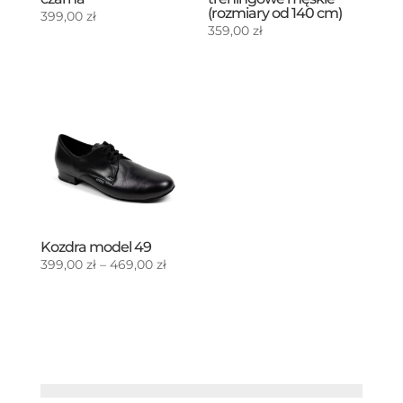
(rozmiary od 140 cm)
399,00
zł
359,00
zł
Kozdra model 49
Zakres
399,00
zł
–
469,00
zł
cen:
od
399,00 zł
do
469,00 zł