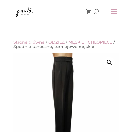
Strona główna
/
ODZIEŻ
/
MĘSKIE | CHŁOPIĘCE
/
Spodnie taneczne, turniejowe męskie