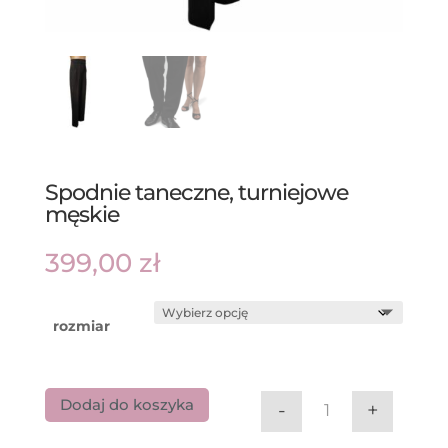
Spodnie taneczne, turniejowe
męskie
399,00
zł
rozmiar
Dodaj do koszyka
-
+
ilość Spodnie ta