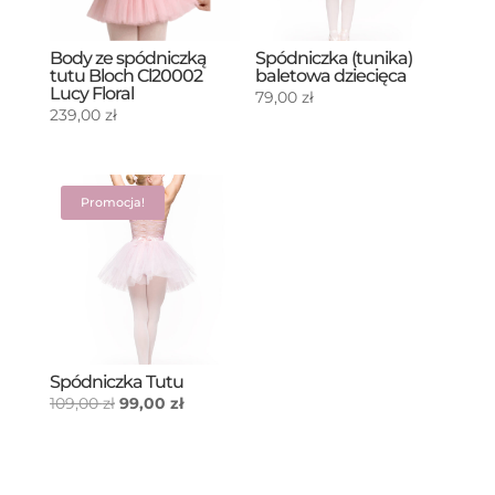
Body ze spódniczką
Spódniczka (tunika)
tutu Bloch Cl20002
baletowa dziecięca
Lucy Floral
79,00
zł
239,00
zł
Promocja!
Spódniczka Tutu
Pierwotna
Aktualna
109,00
zł
99,00
zł
cena
cena
wynosiła:
wynosi:
109,00 zł.
99,00 zł.