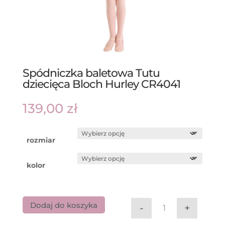
Spódniczka baletowa Tutu
dziecięca Bloch Hurley CR4041
139,00
zł
rozmiar
kolor
Dodaj do koszyka
-
+
ilość Spódniczka