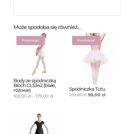
Może spodoba się również…
Promocja!
Promocja!
Body ze spódniczką
Bloch CL5342 (białe,
Spódniczka Tutu
różowe)
Pierwotna
Aktualna
109,00
zł
99,00
zł
Zakres
169,00
zł
–
179,00
zł
cena
cena
cen:
wynosiła:
wynosi:
od
109,00 zł.
99,00 zł.
169,00 zł
do
179,00 zł