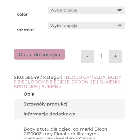
kolor
rozmiar
Dodaj do koszyka
-
+
ilość Body ze sp
SKU:
38049
Kategorii:
BLOCH CAMELLIA
,
BODY
DZIECI
,
BODY DZIECIĘCE
,
SPÓDNICE | SUKIENKI
,
SPÓDNICE | SUKIENKI
Opis
Szczegóły produkcji
Informacje dodatkowe
Body z tutu dla dzieci od marki Bloch
Cl20002 Lucy Floral z delikatnymi
wyszywanymi kwiatami Kamelii