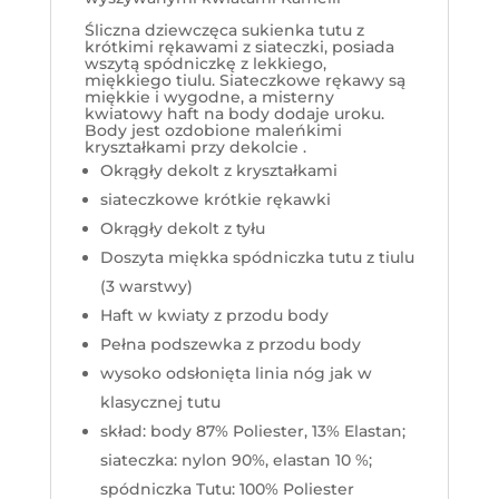
Śliczna dziewczęca sukienka tutu z
krótkimi rękawami z siateczki, posiada
wszytą spódniczkę z lekkiego,
miękkiego tiulu. Siateczkowe rękawy są
miękkie i wygodne, a misterny
kwiatowy haft na body dodaje uroku.
Body jest ozdobione maleńkimi
kryształkami przy dekolcie
.
Okrągły dekolt z kryształkami
siateczkowe krótkie rękawki
Okrągły dekolt z tyłu
Doszyta miękka spódniczka tutu z tiulu
(3 warstwy)
Haft w kwiaty z przodu body
Pełna podszewka z przodu body
wysoko odsłonięta linia nóg jak w
klasycznej tutu
skład: body 87% Poliester, 13% Elastan;
siateczka: nylon 90%, elastan 10 %;
spódniczka Tutu: 100% Poliester