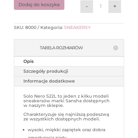
Dodaj do koszyka
-
+
ilość Sneakers S
SKU:
8000
Kategoria:
SNEAKERSY
TABELA ROZMIARÓW
Opis
Szczegóły produkcji
Informacje dodatkowe
Solo Nero S22L to jeden z kilku modeli
sneakersów marki Sansha dostępnych
w naszym sklepie.
Charakteryzuje się najniższą podeszwą
ze wszystkich dostępnych modeli.
wysoki, miękki zapiętek oraz dobra
amortyzacja pięty