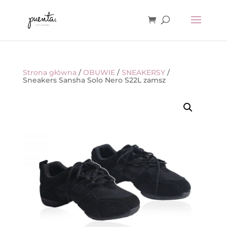
Strona główna
/
OBUWIE
/
SNEAKERSY
/
Sneakers Sansha Solo Nero S22L zamsz