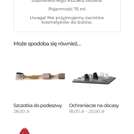
odpowiedniego kształtu obuwia.
Pojemność 75 ml
Uwaga! Nie przyjmujemy zwrotów
kosmetyków do butów.
Może spodoba się również…
Szczotka do podeszwy
Ochraniacze na obcasy
Zakres
28,00
zł
18,00
zł
–
20,00
zł
cen:
od
18,00 zł