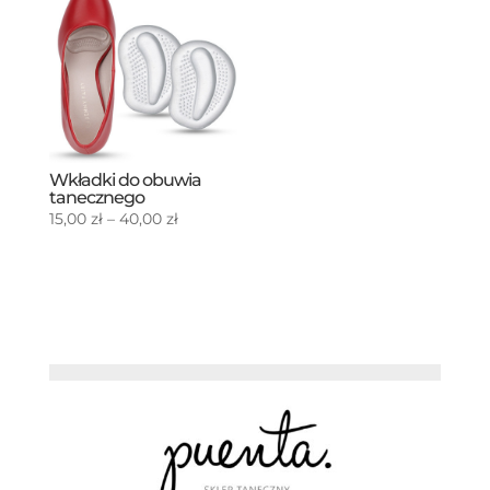
do
20,00 zł
Wkładki do obuwia
tanecznego
Zakres
15,00
zł
–
40,00
zł
cen:
od
15,00 zł
do
40,00 zł