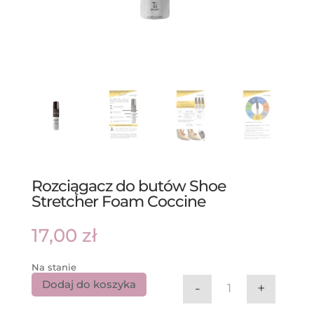
Rozciągacz do butów Shoe
Stretcher Foam Coccine
17,00
zł
Na stanie
Dodaj do koszyka
-
+
ilość Rozciągac