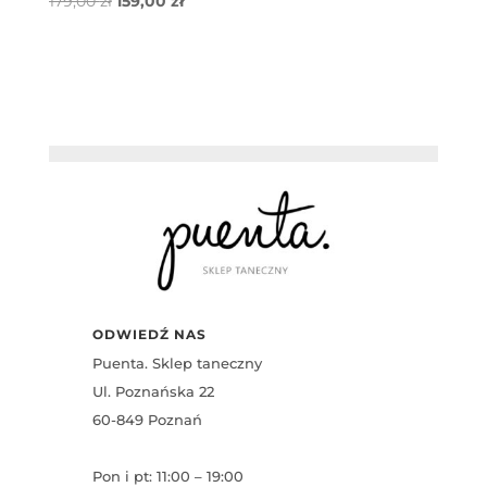
Pierwotna
Aktualna
179,00
zł
159,00
zł
cena
cena
wynosiła:
wynosi:
179,00 zł.
159,00 zł.
ODWIEDŹ NAS
Puenta. Sklep taneczny
Ul. Poznańska 22
60-849 Poznań
Pon i pt: 11:00 – 19:00