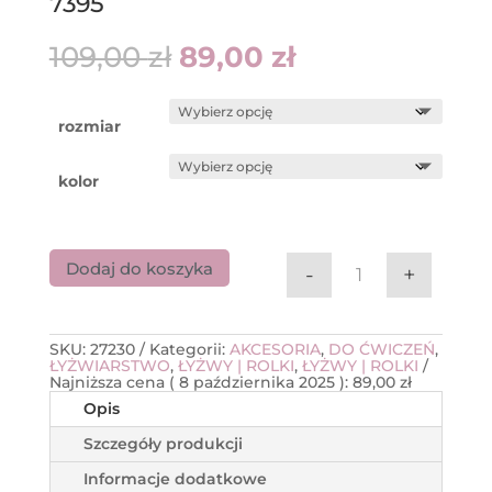
7395
Pierwotna
Aktualna
109,00
zł
89,00
zł
cena
cena
wynosiła:
wynosi:
109,00 zł.
89,00 zł.
rozmiar
kolor
Dodaj do koszyka
-
+
ilość Pokrowiec 
SKU:
27230
Kategorii:
AKCESORIA
,
DO ĆWICZEŃ
,
ŁYŻWIARSTWO
,
ŁYŻWY | ROLKI
,
ŁYŻWY | ROLKI
Najniższa cena (
8 października 2025
):
89,00
zł
Opis
Szczegóły produkcji
Informacje dodatkowe