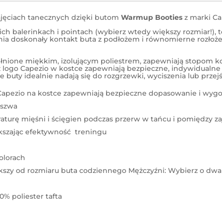
zajęciach tanecznych dzięki butom
Warmup Booties
z marki Ca
h balerinkach i pointach (wybierz wtedy większy rozmiar!), t
a doskonały kontakt buta z podłożem i równomierne rozłożen
nione miękkim, izolującym poliestrem, zapewniają stopom ko
z logo Capezio w kostce zapewniają bezpieczne, indywidualne
 buty idealnie nadają się do rozgrzewki, wyciszenia lub przej
o Capezio na kostce zapewniają bezpieczne dopasowanie i wyg
eszwa
turę mięśni i ścięgien podczas przerw w tańcu i pomiędzy za
ększając efektywność treningu
olorach
iększy od rozmiaru buta codziennego Mężczyźni: Wybierz o dw
0% poliester tafta