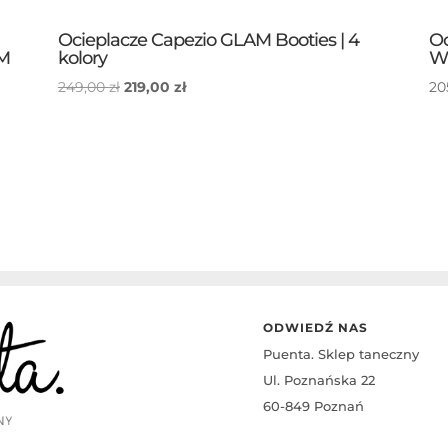
Ocieplacze Capezio GLAM Booties | 4
Oc
BM
kolory
W
Pierwotna
Aktualna
249,00
zł
219,00
zł
20
cena
cena
wynosiła:
wynosi:
249,00 zł.
219,00 zł.
ODWIEDŹ NAS
Puenta. Sklep taneczny
Ul. Poznańska 22
60-849 Poznań