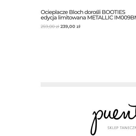
Ocieplacze Bloch dorośli BOOTIES
edycja limitowana METALLIC IM009
Pierwotna
Aktualna
259,00
zł
239,00
zł
cena
cena
wynosiła:
wynosi:
259,00 zł.
239,00 zł.