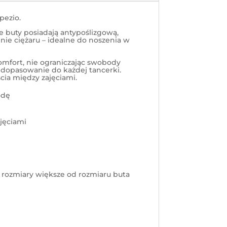
pezio.
e buty posiadają antypoślizgową,
ie ciężaru – idealne do noszenia w
mfort, nie ograniczając swobody
 dopasowanie do każdej tancerki.
ścia między zajęciami.
odę
jęciami
a rozmiary większe od rozmiaru
buta