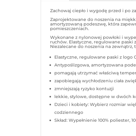
Zachowaj ciepło i wygodę przed i po 
Zaprojektowane do noszenia na miękkic
amortyzowaną podeszwę, która zapewni
pomieszczeniach.
Wykonane z nylonowej powłoki i wypeł
ruchów. Elastyczne, regulowane paski 
Niezalecane do noszenia na zewnątrz, te
Elastyczne, regulowane paski z log
Antypoślizgowa, amortyzowana pod
pomagają utrzymać właściwą tempera
zapobiegają wychłodzeniu ciała zwi
zmniejszają ryzyko kontuzji
lekkie, stylowe, dostępne w dwóch k
Dzieci i kobiety: Wybierz rozmiar w
codziennego
Skład:
Wypełnienie 100% poliester, 10