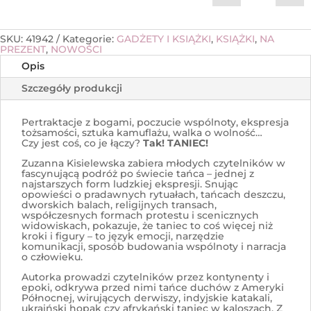
SKU:
41942
Kategorie:
GADŻETY I KSIĄŻKI
,
KSIĄŻKI
,
NA
PREZENT
,
NOWOŚCI
Opis
Szczegóły produkcji
Pertraktacje z bogami, poczucie wspólnoty, ekspresja
tożsamości, sztuka kamuflażu, walka o wolność…
Czy jest coś, co je łączy?
Tak! TANIEC!
Zuzanna Kisielewska zabiera młodych czytelników w
fascynującą podróż po świecie tańca – jednej z
najstarszych form ludzkiej ekspresji. Snując
opowieści o pradawnych rytuałach, tańcach deszczu,
dworskich balach, religijnych transach,
współczesnych formach protestu i scenicznych
widowiskach, pokazuje, że taniec to coś więcej niż
kroki i figury – to język emocji, narzędzie
komunikacji, sposób budowania wspólnoty i narracja
o człowieku.
Autorka prowadzi czytelników przez kontynenty i
epoki, odkrywa przed nimi tańce duchów z Ameryki
Północnej, wirujących derwiszy, indyjskie katakali,
ukraiński hopak czy afrykański taniec w kaloszach. Z