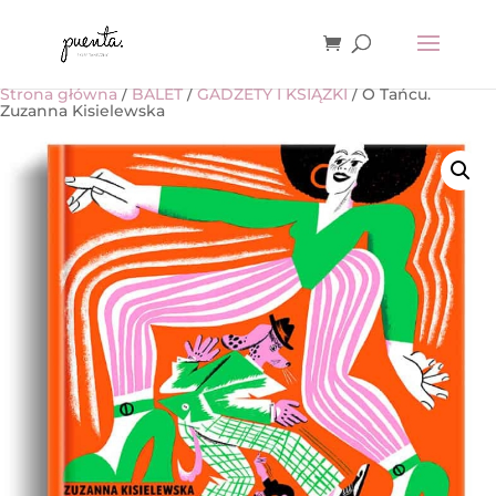
Strona główna
/
BALET
/
GADŻETY I KSIĄŻKI
/ O Tańcu.
Zuzanna Kisielewska