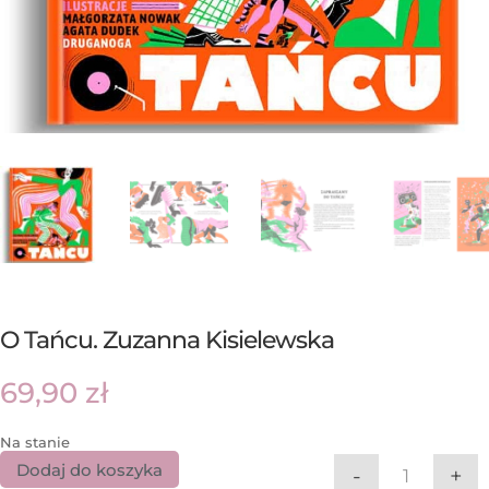
O Tańcu. Zuzanna Kisielewska
69,90
zł
Na stanie
Dodaj do koszyka
-
+
ilość O Ta