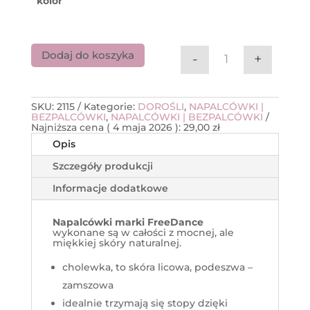
kolor
Dodaj do koszyka
-
+
ilość Napalcówki
SKU:
2115
Kategorie:
DOROŚLI
,
NAPALCÓWKI |
BEZPALCÓWKI
,
NAPALCÓWKI | BEZPALCÓWKI
Najniższa cena (
4 maja 2026
):
29,00
zł
Opis
Szczegóły produkcji
Informacje dodatkowe
Napalcówki marki FreeDance
wykonane są w całości z mocnej, ale
miękkiej skóry naturalnej.
cholewka, to skóra licowa, podeszwa –
zamszowa
idealnie trzymają się stopy dzięki