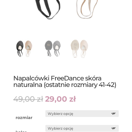
Napalcówki FreeDance skóra
naturalna (ostatnie rozmiary 41-42)
Pierwotna
Aktualna
49,00
zł
29,00
zł
cena
cena
wynosiła:
wynosi:
49,00 zł.
29,00 zł.
rozmiar