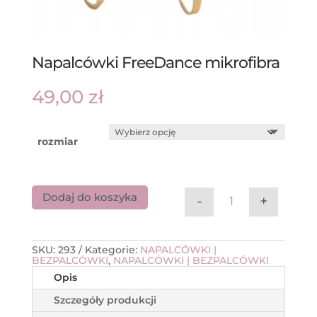
Napalcówki FreeDance mikrofibra
49,00
zł
rozmiar
Dodaj do koszyka
-
+
ilość Napalcówk
SKU:
293
Kategorie:
NAPALCÓWKI |
BEZPALCÓWKI
,
NAPALCÓWKI | BEZPALCÓWKI
Opis
Szczegóły produkcji