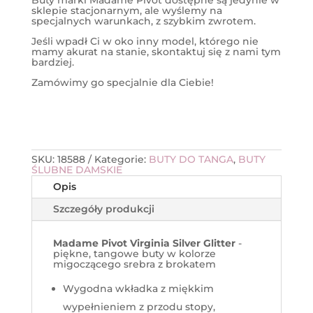
Buty marki Madame Pivot dostępne są jedynie w
sklepie stacjonarnym, ale wyślemy na
specjalnych warunkach, z szybkim zwrotem.
Jeśli wpadł Ci w oko inny model, którego nie
mamy akurat na stanie, skontaktuj się z nami tym
bardziej.
Zamówimy go specjalnie dla Ciebie!
SKU:
18588
Kategorie:
BUTY DO TANGA
,
BUTY
ŚLUBNE DAMSKIE
Opis
Szczegóły produkcji
Madame Pivot Virginia Silver Glitter
-
piękne, tangowe buty w kolorze
migoczącego srebra z brokatem
Wygodna wkładka z miękkim
wypełnieniem z przodu stopy,