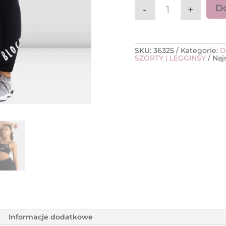
Do
-
+
ilość Legginsy 
SKU:
36325
Kategorie:
D
SZORTY | LEGGINSY
Naj
Informacje dodatkowe