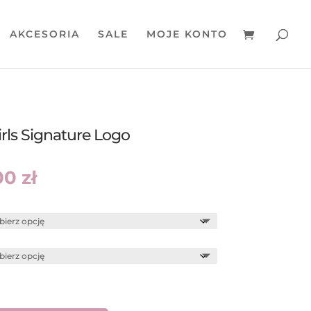
AKCESORIA
SALE
MOJE KONTO
rls Signature Logo
wotna
Aktualna
00
zł
a
cena
siła:
wynosi:
0 zł.
169,00 zł.