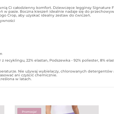
ą Ci całodzienny komfort. Dziewczęce legginsy Signature Fu
zeń w pasie. Boczna kieszeń idealnie nadaje się do przechow
ogo Crop, aby uzyskać idealny zestaw do ćwiczeń.
sywności
ym
r z recyklingu, 22% elastan, Podszewka - 92% poliester, 8% ela
emperaturze. Nie używaj wybielaczy, chlorowanych detergentów
rasować ani czyścić chemicznie.
reślona w latach.
Promocja!