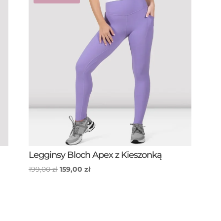
Legginsy Bloch Apex z Kieszonką
Pierwotna
Aktualna
199,00
zł
159,00
zł
cena
cena
wynosiła:
wynosi:
199,00 zł.
159,00 zł.