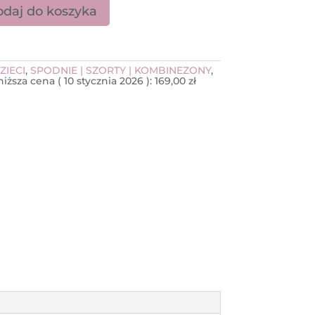
daj do koszyka
Bloch Girls Signature Logo
ZIECI
,
SPODNIE | SZORTY | KOMBINEZONY
,
niższa cena (
10 stycznia 2026
):
169,00
zł