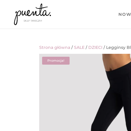
NOW
Strona główna
/
SALE
/
DZIECI
/ Legginsy Bl
Promocja!