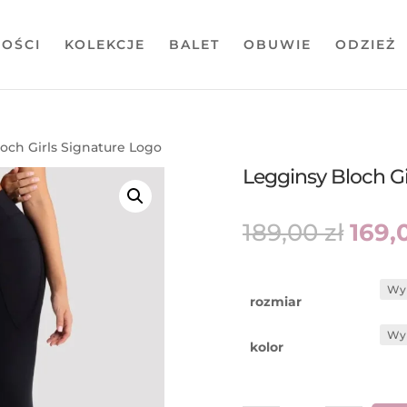
OŚCI
KOLEKCJE
BALET
OBUWIE
ODZIEŻ
och Girls Signature Logo
Legginsy Bloch Gi
Pier
189,00
zł
169,
cen
wyno
189,0
rozmiar
kolor