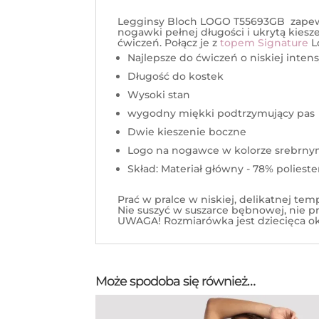
Legginsy Bloch LOGO T55693GB zapewni
nogawki pełnej długości i ukrytą kies
ćwiczeń. Połącz je z
topem Signature
L
Najlepsze do ćwiczeń o niskiej inten
Długość do kostek
Wysoki stan
wygodny miękki podtrzymujący pas
Dwie kieszenie boczne
Logo na nogawce w kolorze srebrn
Skład: Materiał główny - 78% polieste
Prać w pralce w niskiej, delikatnej t
Nie suszyć w suszarce bębnowej, nie p
UWAGA! Rozmiarówka jest dziecięca ok
Może spodoba się również…