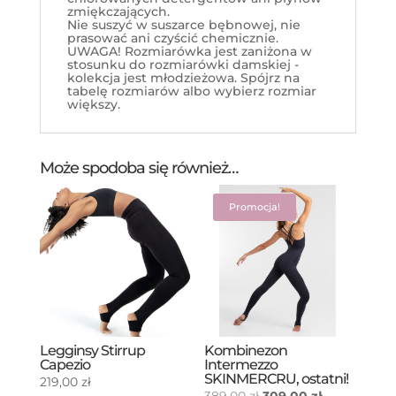
zmiękczających.
Nie suszyć w suszarce bębnowej, nie
prasować ani czyścić chemicznie.
UWAGA! Rozmiarówka jest zaniżona w
stosunku do rozmiarówki damskiej -
kolekcja jest młodzieżowa. Spójrz na
tabelę rozmiarów albo wybierz rozmiar
większy.
Może spodoba się również…
Promocja!
Legginsy Stirrup
Kombinezon
Capezio
Intermezzo
SKINMERCRU, ostatni!
219,00
zł
Pierwotna
Aktualna
389,00
zł
309,00
zł