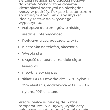
się talią i regularną długością nogawki
do kostek. Wykończone dwiema
kieszeniami bocznymi na niezbędne
rzeczy w podróży. Połącz z biustonoszem
sportowym Apex Tank, aby uzyskać
idealny zestaw do aktywnego
wypoczynku.
Najlepsze do treningów o niskiej i
średniej intensywności
Podtrzymująca podszewka w talii
Kieszonka na telefon, akcesoria
Wysoki stan
długość do kostek - na dole cięte
laserowo
niewbijający się pas
skład: BLOCHeverhold™ - 75% nylonu,
25% elastanu, Podszewka w talii - 90%
nylonu, 10% elastanu
Prać w pralce w niskiej, delikatnej
temperaturze. Nie używaj wybielaczy,
chlorowanych detergentów ani płynów