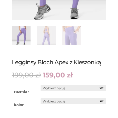
Legginsy Bloch Apex z Kieszonką
Pierwotna
Aktualna
199,00
zł
159,00
zł
cena
cena
wynosiła:
wynosi:
199,00 zł.
159,00 zł.
rozmiar
kolor