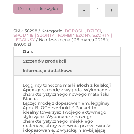
Dodaj do koszyka
-
+
ilość Legginsy B
SKU:
36298
Kategorie:
DOROŚLI
,
DZIECI
,
SPODNIE | SZORTY | KOMBINEZONY
,
SZORTY |
LEGGINSY
Najniższa cena (
26 marca 2026
):
159,00
zł
Opis
Szczegóły produkcji
Informacje dodatkowe
Legginsy taneczne marki
Bloch z kolekcji
Apex
łączą modę z wygodą. Wykonane z
charakterystycznego nowego materiału
Blocha.
Łącząc modę z dopasowaniem, legginsy
Apex BLOCHeverhold™ Pocket to
idealny towarzysz Twojego aktywnego
stylu życia. Wykonane z naszego
charakterystycznego, miękkiego
materiału, który zapewnia przewiewność
i dopasowanie. Z wysoką, niewbijającą