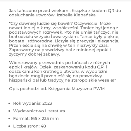
Jak tańczono przed wiekami. Książka z kodem QR do
odsłuchania utworów. Izabella Klebańska
"Czy dawniej ludzie się bawili? Oczywiście! Może
nawet lepiej niż my, współcześni. Taniec był jedną z
podstawowych rozrywek. Kto nie umiał tańczyć, nie
brał udziału w życiu towarzyskim. Tańce były piękne,
bogate i różnorodne. Liczyła się precyzja i elegancja.
Przenieście się na chwilę w ten niezwykły czas.
Zapraszamy na prawdziwy bal z minionej epoki i
życzymy dobrej zabawy.
Wierszowany przewodnik po tańcach z różnych
epok i krajów. Dzięki zeskanowaniu kodu QR i
odszukaniu konkretnego utworu, w wyobraźni
będziecie mogli przenieść się na prawdziwy
hiszpański bal lub tradycyjne staropolskie wesele!"
Opis pochodzi od: Księgarnia Muzyczna PWM
Rok wydania: 2023
Wydawnictwo Literatura
Format: 165 x 235 mm
Liczba stron: 48