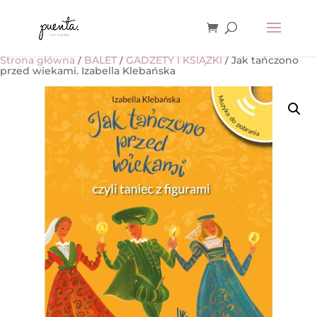
Strona główna
/
BALET
/
GADŻETY I KSIĄŻKI
/ Jak tańczono
przed wiekami. Izabella Klebańska