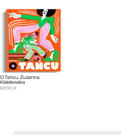
O Tańcu. Zuzanna
Kisielewska
69,90
zł