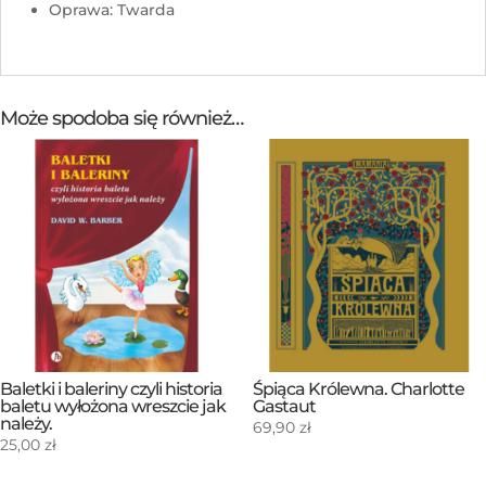
Oprawa: Twarda
Może spodoba się również…
Baletki i baleriny czyli historia
Śpiąca Królewna. Charlotte
baletu wyłożona wreszcie jak
Gastaut
należy.
69,90
zł
25,00
zł