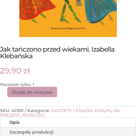
Jak tańczono przed wiekami. Izabella
Klebańska
29,90
zł
Pozostało tylko: 1
Dodaj do koszyka
SKU:
42100
Kategorie:
GADŻETY I KSIĄŻKI
,
KSIĄŻKI
,
NA
PREZENT
,
NOWOŚCI
Opis
Szczegóły produkcji