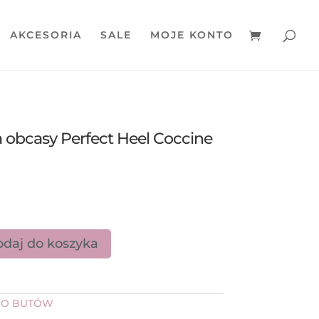
AKCESORIA
SALE
MOJE KONTO
 obcasy Perfect Heel Coccine
daj do koszyka
ronna na obcasy Perfect Heel Coccine
O BUTÓW