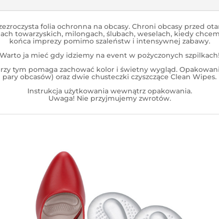
zezroczysta folia ochronna na obcasy. Chroni obcasy przed ota
jach towarzyskich, milongach, ślubach, weselach, kiedy chc
końca imprezy pomimo szaleństw i intensywnej zabawy.
Warto ja mieć gdy idziemy na event w pożyczonych szpilkach
A przy tym pomaga zachować kolor i świetny wygląd. Opakowanie
pary obcasów) oraz dwie chusteczki czyszczące Clean Wipes.
Instrukcja użytkowania wewnątrz opakowania.
Uwaga! Nie przyjmujemy zwrotów.