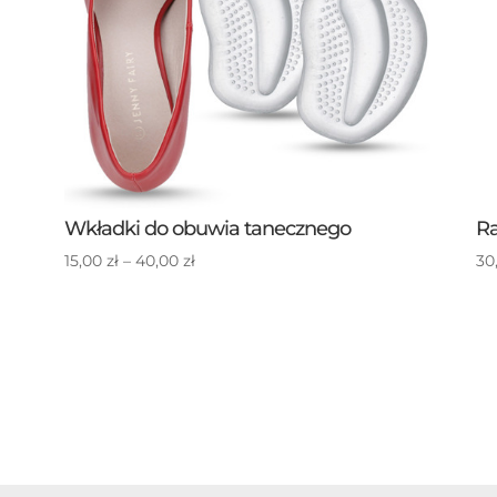
Wkładki do obuwia tanecznego
Ra
Zakres
15,00
zł
–
40,00
zł
30
cen:
od
15,00 zł
do
40,00 zł