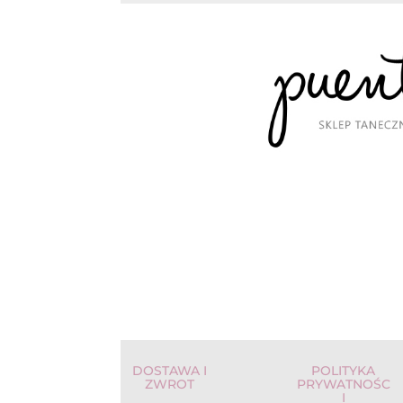
DOSTAWA I
POLITYKA
ZWROT
PRYWATNOŚC
I