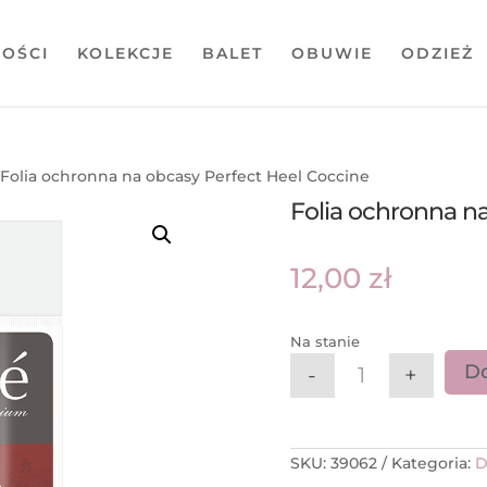
OŚCI
KOLEKCJE
BALET
OBUWIE
ODZIEŻ
 Folia ochronna na obcasy Perfect Heel Coccine
Folia ochronna na
12,00
zł
Na stanie
Do
-
+
ilość Folia och
SKU:
39062
Kategoria:
D