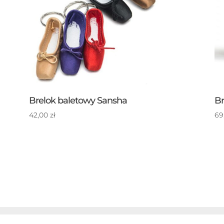
Brelok baletowy Sansha
Br
42,00
zł
69