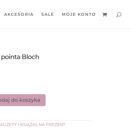
AKCESORIA
SALE
MOJE KONTO
 pointa Bloch
daj do koszyka
na mini pointa Bloch
ADŻETY I KSIĄŻKI
,
NA PREZENT