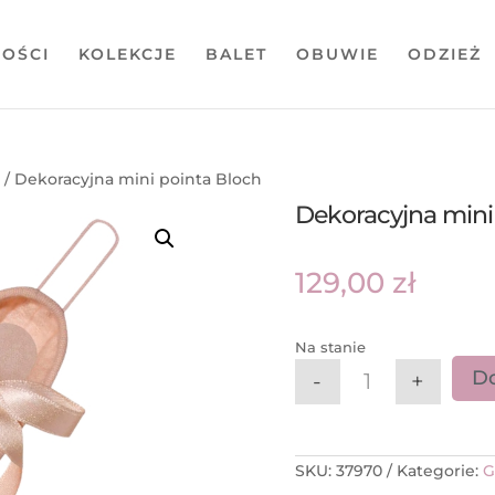
OŚCI
KOLEKCJE
BALET
OBUWIE
ODZIEŻ
I
/ Dekoracyjna mini pointa Bloch
Dekoracyjna mini
129,00
zł
Na stanie
Do
-
+
ilość Dekoracyj
SKU:
37970
Kategorie:
G