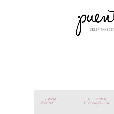
DOSTAWA I
POLITYKA
ZWROT
PRYWATNOŚC
I