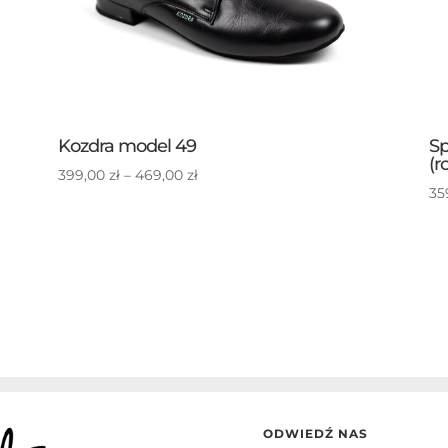
Kozdra model 49
Sp
(r
Zakres
399,00
zł
–
469,00
zł
35
cen:
od
399,00 zł
do
469,00 zł
ODWIEDŹ NAS