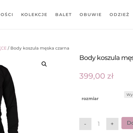
OŚCI
KOLEKCJE
BALET
OBUWIE
ODZIEŻ
ĘCE
/ Body koszula męska czarna
Body koszula mę
399,00
zł
rozmiar
Do
-
+
ilość Body kosz