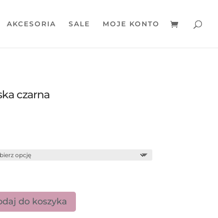
AKCESORIA
SALE
MOJE KONTO
ska czarna
daj do koszyka
ula męska czarna