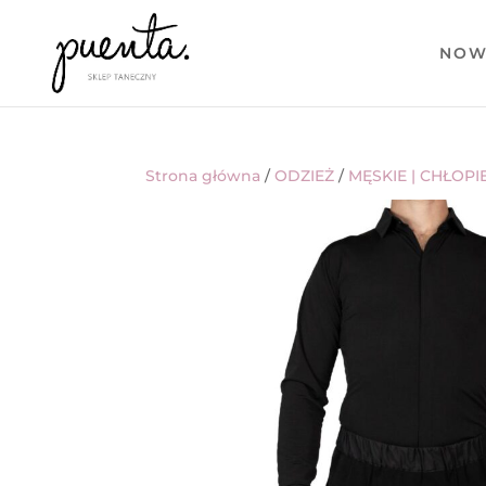
NOW
Strona główna
/
ODZIEŻ
/
MĘSKIE | CHŁOPI