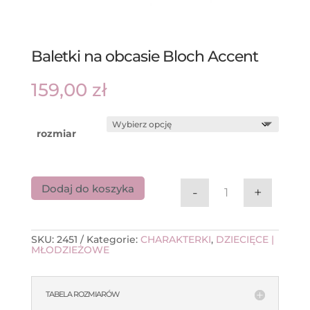
Baletki na obcasie Bloch Accent
159,00
zł
rozmiar
Dodaj do koszyka
-
+
ilość Baletki na
SKU:
2451
Kategorie:
CHARAKTERKI
,
DZIECIĘCE |
MŁODZIEŻOWE
TABELA ROZMIARÓW