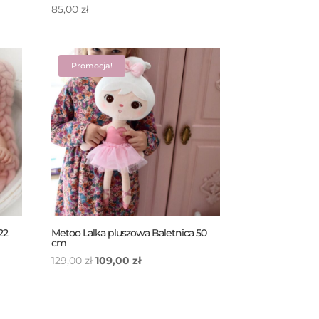
85,00
zł
Promocja!
22
Metoo Lalka pluszowa Baletnica 50
cm
Pierwotna
Aktualna
129,00
zł
109,00
zł
cena
cena
wynosiła:
wynosi:
129,00 zł.
109,00 zł.