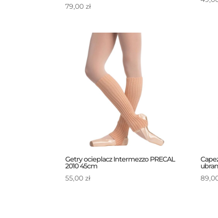
79,00
zł
Getry ocieplacz Intermezzo PRECAL
Capez
2010 45cm
ubran
55,00
zł
89,0