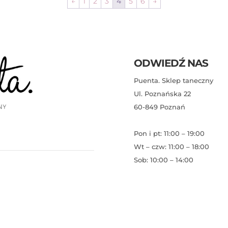
←
1
2
3
4
5
6
→
ODWIEDŹ NAS
Puenta. Sklep taneczny
Ul. Poznańska 22
60-849 Poznań
Pon i pt: 11:00 – 19:00
Wt – czw: 11:00 – 18:00
Sob: 10:00 – 14:00