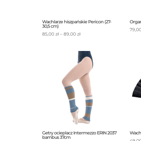
Wachlarze hiszpańskie Pericon (27-
Organ
30,5 cm)
79,0
Zakres
85,00
zł
–
89,00
zł
cen:
od
85,00 zł
do
89,00 zł
Getry ocieplacz Intermezzo ERIN 2037
Wachl
bambus 37cm
49,0