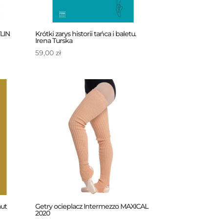
TLIN
Krótki zarys historii tańca i baletu.
Irena Turska
59,00
zł
aut
Getry ocieplacz Intermezzo MAXICAL
2020