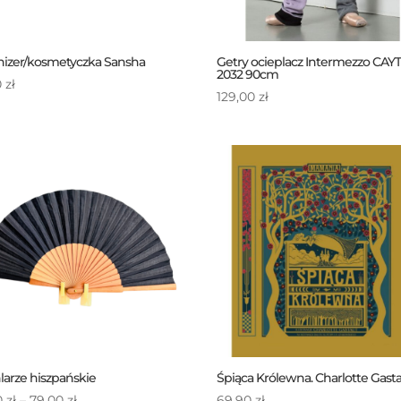
izer/kosmetyczka Sansha
Getry ocieplacz Intermezzo CAY
2032 90cm
0
zł
129,00
zł
arze hiszpańskie
Śpiąca Królewna. Charlotte Gast
Zakres
0
zł
–
79,00
zł
69,90
zł