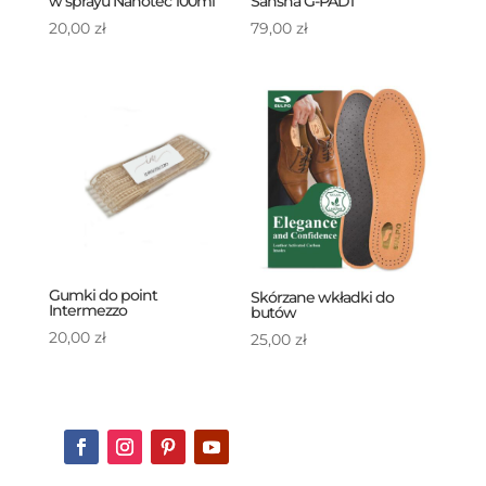
w sprayu Nanotec 100ml
Sansha G-PAD1
20,00
zł
79,00
zł
Gumki do point
Skórzane wkładki do
Intermezzo
butów
20,00
zł
25,00
zł