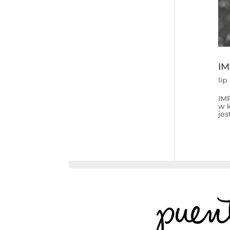
IM
lip
IM
w 
jes