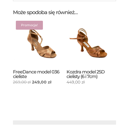
Może spodoba się również…
Promocja!
FreeDance model 036
Kozdra model 25D
cieliste
cielisty (6 i 7cm)
Pierwotna
Aktualna
269,00
zł
249,00
zł
449,00
zł
cena
cena
wynosiła:
wynosi:
269,00 zł.
249,00 zł.