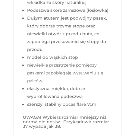
w
kładka ze skóry
n
atural
nej
Podeszwa skóra zamszowa (łosiówka)
Dużym atutem jest podwójny pasek,
który dobrze trzyma stopę oraz
niewielki otwór z przodu buta, co
zapobiega przesuwaniu się stopy do
przodu
model do wąskich stóp
niewielkie przestrzenie pomiędzy
paskami zapobiegają wysuwaniu się
palców
elastyczna, miękka, dobrze
wyprofilowana podeszwa
szerszy, stabil
ny
obcas flare 7cm
UWAGA! Wybierz rozmiar mniejszy niż
normalnie nosisz. Przykładowo rozmiar
37 wypada jak 38.