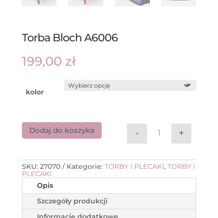
Torba Bloch A6006
199,00
zł
kolor
Dodaj do koszyka
-
+
ilość Torba Bloc
SKU:
27070
Kategorie:
TORBY I PLECAKI
,
TORBY i
PLECAKI
Opis
Szczegóły produkcji
Informacje dodatkowe