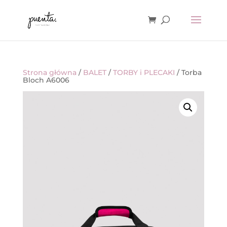
Strona główna
/
BALET
/
TORBY i PLECAKI
/ Torba
Bloch A6006