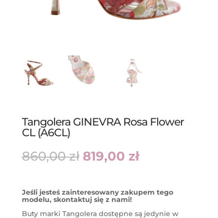
Tangolera GINEVRA Rosa Flower
CL (A6CL)
Pierwotna
Aktualna
860,00
zł
819,00
zł
cena
cena
wynosiła:
wynosi:
860,00 zł.
819,00 zł.
Jeśli jesteś zainteresowany zakupem tego
modelu, skontaktuj się z nami!
Buty marki Tangolera dostępne są jedynie w