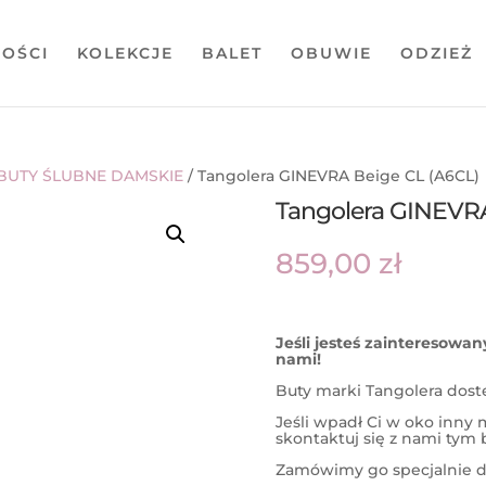
OŚCI
KOLEKCJE
BALET
OBUWIE
ODZIEŻ
BUTY ŚLUBNE DAMSKIE
/ Tangolera GINEVRA Beige CL (A6CL)
Tangolera GINEVRA
859,00
zł
Jeśli jesteś zainteresowa
nami!
Buty marki Tangolera dost
Jeśli wpadł Ci w oko inny 
skontaktuj się z nami tym b
Zamówimy go specjalnie dl