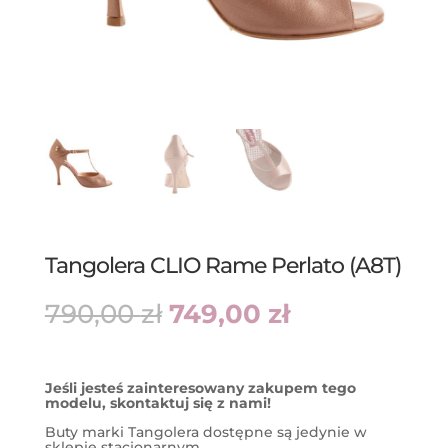
Tangolera CLIO Rame Perlato (A8T)
Pierwotna
Aktualna
790,00
zł
749,00
zł
cena
cena
wynosiła:
wynosi:
790,00 zł.
749,00 zł.
Jeśli jesteś zainteresowany zakupem tego
modelu, skontaktuj się z nami!
Buty marki Tangolera dostępne są jedynie w
sklepie stacjonarnym.