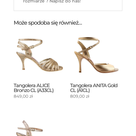
rozmiarze ? Napisz do nas!
Może spodoba się również…
Tangolera ALICE
Tangolera ANITA Gold
Bronzo CL (A33CL)
CL (A1CL)
849,00
zł
809,00
zł