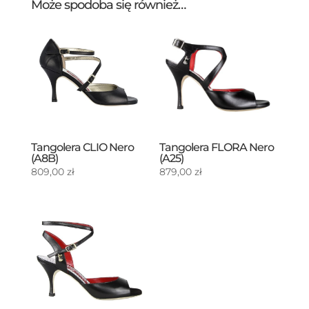
Może spodoba się również…
Tangolera CLIO Nero
Tangolera FLORA Nero
(A8B)
(A25)
809,00
zł
879,00
zł