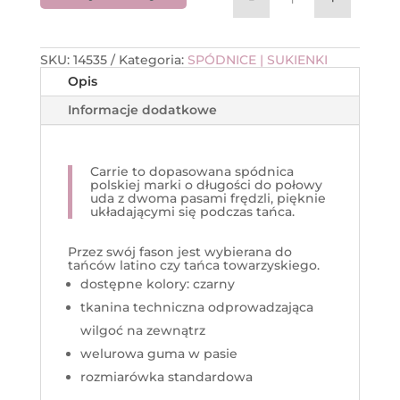
ilość Spódnica t
SKU:
14535
Kategoria:
SPÓDNICE | SUKIENKI
Opis
Informacje dodatkowe
Carrie to dopasowana spódnica
polskiej marki o długości do połowy
uda z dwoma pasami frędzli, pięknie
układającymi się podczas tańca.
Przez swój fason jest wybierana do
tańców latino czy tańca towarzyskiego.
dostępne kolory: czarny
tkanina techniczna odprowadzająca
wilgoć na zewnątrz
welurowa guma w pasie
rozmiarówka standardowa