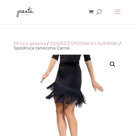
Strona główna
/
ODZIEŻ
/
SPÓDNICE | SUKIENKI
/
Spódnica taneczna Carrie