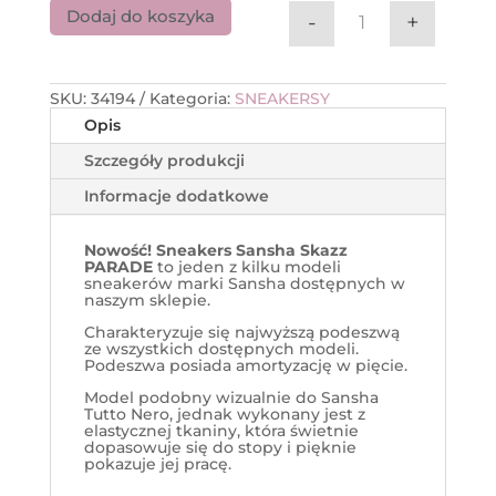
Dodaj do koszyka
-
+
ilość Sneakers 
SKU:
34194
Kategoria:
SNEAKERSY
Opis
Szczegóły produkcji
Informacje dodatkowe
Nowość! Sneakers Sansha Skazz
PARADE
to jeden z kilku modeli
sneakerów marki Sansha dostępnych w
naszym sklepie.
Charakteryzuje się najwyższą podeszwą
ze wszystkich dostępnych modeli.
Podeszwa posiada amortyzację w pięcie.
Model podobny wizualnie do Sansha
Tutto Nero, jednak wykonany jest z
elastycznej tkaniny, która świetnie
dopasowuje się do stopy i pięknie
pokazuje jej pracę.