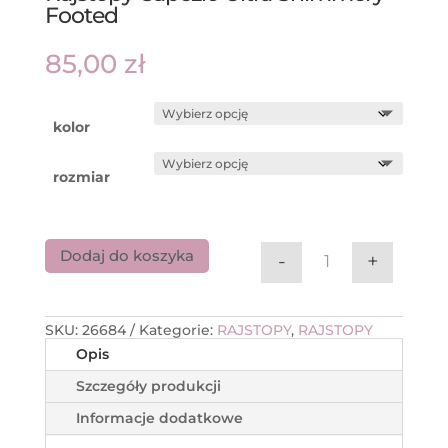
Footed
85,00
zł
kolor
rozmiar
Dodaj do koszyka
-
+
ilość Rajstopy C
SKU:
26684
Kategorie:
RAJSTOPY
,
RAJSTOPY
Opis
Szczegóły produkcji
Informacje dodatkowe