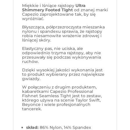
Miękkie i lśniące rajstopy
Ultra
Shimmery Footed Tight
od znanej marki
Capezio zaprojektowane tak, by się
wyróżniać.
Błyszcząca, półprzezroczysta mieszanka
nylonu i spandexu sprawia, że rajstopy
robia niesamowite wrażenie zdrowej i
lśniącej skóry.
Elastyczny pas, nie uciska, ale
odpowiednio trzyma rajstopy, aby nie
przesuwały się podczas wykonywania
ruchów.
Dzięki wysokiej jakości wykonania jest
to produkt wybierany przez największe
gwiazdy.
W połączeniu z drugim produktem,
kabaretkami Capezio Professional
Fishnet Seamless Tight jest to zestaw,
którego używa na scenie Taylor Swift,
Beyonce i wiele profesjonalnych
tancerek.
skład:
86% Nylon, 14% Spandex