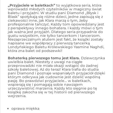
„Przyjaciele w baletkach”
to wyjątkowa seria, która
wprowadzi młodych czytelników w magiczny świat
baletu i przyjaźni. W studiu pani Diamond „Błysk i
Blask” spotykają się różne dzieci, jedne zapisują się z
ciekawości inne, jak Klara marzą o tym, żeby
profesjonalnie tańczyć. Każdy tom opowiedziany jest
z perspektywy innego bohatera. I każdy mówi o tym
jak ważna jest przyjaźń. Dlatego seria przypadnie do
gustu wszystkim, nie tylko tancerkom i tancerzom.
Niezaprzeczalnym atutem jest fakt, że książki zostały
napisane we współpracy z pierwszą tancerką
Londyńskiego Baletu Królewskiego Yasmine Naghdi,
która zna balet od podszewki!
Bohaterką pierwszego tomu jest Klara.
Dziewczynka
uwielbia balet. Niestety z uwagi na ciągłe
przeprowadzki nie miała okazji wstąpić do żadnej
szkoły baletowej. Aż do teraz! Klara trafia do studia
pani Diamond i poznaje wspaniałych przyjaciół dzięki
którym odkrywa jak cudownie jest dzielić wspólną
pasję. Bo prawdziwi przyjaciele… w baletkach,
wspierają się i pomagają sobie nawzajem
urzeczywistnić marzenia. Każdy kto sięgnie po tę
książkę zakocha się w tej historii od pierwszego
wejrzenia.
oprawa miękka