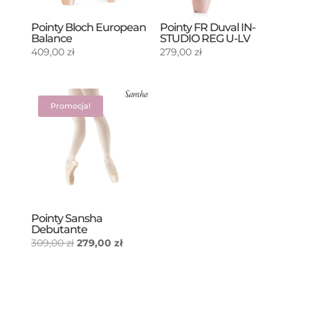
Pointy Bloch European
Pointy FR Duval IN-
Balance
STUDIO REG U-LV
409,00
zł
279,00
zł
Promocja!
Pointy Sansha
Debutante
Pierwotna
Aktualna
309,00
zł
279,00
zł
cena
cena
wynosiła:
wynosi:
309,00 zł.
279,00 zł.