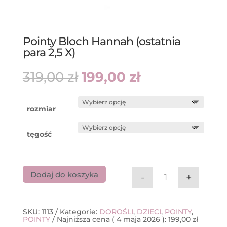
Pointy Bloch Hannah (ostatnia
para 2,5 X)
Pierwotna
Aktualna
319,00
zł
199,00
zł
cena
cena
wynosiła:
wynosi:
319,00 zł.
199,00 zł.
rozmiar
tęgość
Dodaj do koszyka
-
+
ilość Pointy Bloc
SKU:
1113
Kategorie:
DOROŚLI
,
DZIECI
,
POINTY
,
POINTY
Najniższa cena (
4 maja 2026
):
199,00
zł